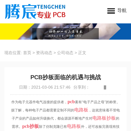
昆山腾宸电子科技有限公司
导航
现在位置:
首页
>
资讯动态
>
公司动态
>
正文
PCB抄板面临的机遇与挑战
日期：2021-03-06 21:57:46
分享到：
pcb
作为电子元器件电气连接的提供者，
素有“电子产品之母”的称誉。
电路板
据了解，每种电子产品都需要定制不同的
，这就意味着不管电
电路板
抄板
子产业的产品如何升级换代，都会源源不断地产生对
的
pcb
抄板
电路板
需求。
除了仿制克隆已有
外，还可改板完善现有技