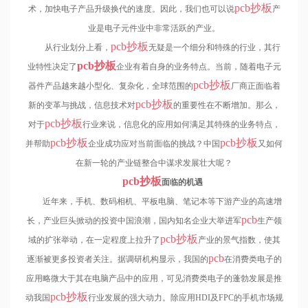
pcb
抄板
术，加快电子产品升级换代的速度。因此，我们也可以说
产
业是电子元件业中非常活跃的产业。
pcb
抄板
从行业划分上看，
无疑是一个细分和特殊的行业，其行
pcb
抄板
业特性决定了
企业有着自身的业务特点。当前，随着电子元
pcb
抄板
器件产品越来越小型化、复杂化，全球范围的
厂商正面临着
pcb
抄板
新的变革与挑战，信息技术对
的重要性在不断增加。那么，
pcb
抄板
对于
行业来说，信息化的应用如何满足其特殊的业务特点，
pcb
抄板
pcb
抄板
并帮助
企业成功应对当前面临的挑战？中国
又如何
在新一轮的产业链整合中谋求发展壮大呢？
pcb
抄板
面临的机遇
近年来，手机、数码相机、平板电脑、笔记本等下游产业的高速增
pcb
长，产业巨头掀动的投资中国浪潮，国内知名企业大举进军
生产领
pcb
抄板
域的扩张举动，在一定程度上拉升了
产业的景气指数，使其
pcb
逐渐被更多投资者关注。据调研机构显示，我国的
在消费类电子的
应用略微大于其在电脑产品中的应用，可见消费类电子的蓬勃发展是推
pcb
抄板
动我国
行业发展的强大动力。除应用HDI及FPC的手机市场规