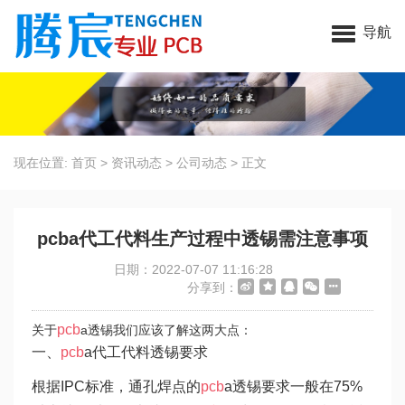
昆山腾宸电子科技有限公司
导航
现在位置:
首页
>
资讯动态
>
公司动态
>
正文
pcba代工代料生产过程中透锡需注意事项
日期：2022-07-07 11:16:28
分享到：
pcb
关于
a透锡我们应该了解这两大点：
一、
pcb
a代工代料透锡要求
根据IPC标准，通孔焊点的
pcb
a透锡要求一般在75%