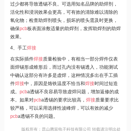
过少都将导致透锡不良。可选用知名品牌的助焊剂，
活化性和浸润效果会更高，可有效的清除难以清除的
氧化物；检查助焊剂喷头，损坏的喷头需及时更换，
确保
pcb
板表面涂敷适量的助焊剂，发挥助焊剂的助焊
效果。
4、手工
焊接
在实际插件
焊接
质量检验中，有相当一部分焊件仅表
面焊锡形成锥形后，而过孔内没有锡透入，功能测试
中确认这部分有许多是虚焊，这种情况多出在手工插
件
焊接
中，原因是烙铁温度不恰当和
焊接
时间过短造
成。
pcb
a透锡不良容易导致虚焊问题，增加返修的成
本。如果对
pcb
a透锡的要求比较高，
焊接
质量要求比
较严格，可以采用选择性波峰焊，可以有效的减少
pcb
a透锡不良的问题。
版权所有：昆山腾宸电子科技有限公司 转载请注明出处