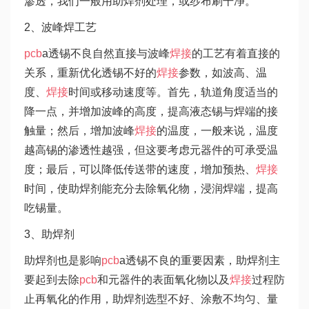
渗透，我们一般用助焊剂处理，或纱布刷干净。
2、波峰焊工艺
pcb
a透锡不良自然直接与波峰
焊接
的工艺有着直接的
关系，重新优化透锡不好的
焊接
参数，如波高、温
度、
焊接
时间或移动速度等。首先，轨道角度适当的
降一点，并增加波峰的高度，提高液态锡与焊端的接
触量；然后，增加波峰
焊接
的温度，一般来说，温度
越高锡的渗透性越强，但这要考虑元器件的可承受温
度；最后，可以降低传送带的速度，增加预热、
焊接
时间，使助焊剂能充分去除氧化物，浸润焊端，提高
吃锡量。
3、助焊剂
助焊剂也是影响
pcb
a透锡不良的重要因素，助焊剂主
要起到去除
pcb
和元器件的表面氧化物以及
焊接
过程防
止再氧化的作用，助焊剂选型不好、涂敷不均匀、量