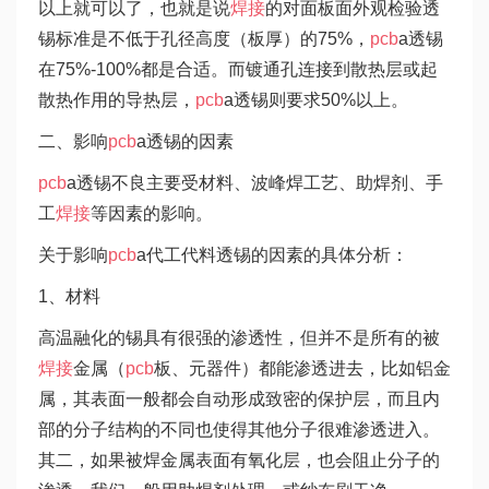
以上就可以了，也就是说
焊接
的对面板面外观检验透
锡标准是不低于孔径高度（板厚）的75%，
pcb
a透锡
在75%-100%都是合适。而镀通孔连接到散热层或起
散热作用的导热层，
pcb
a透锡则要求50%以上。
二、影响
pcb
a透锡的因素
pcb
a透锡不良主要受材料、波峰焊工艺、助焊剂、手
工
焊接
等因素的影响。
关于影响
pcb
a代工代料透锡的因素的具体分析：
1、材料
高温融化的锡具有很强的渗透性，但并不是所有的被
焊接
金属（
pcb
板、元器件）都能渗透进去，比如铝金
属，其表面一般都会自动形成致密的保护层，而且内
部的分子结构的不同也使得其他分子很难渗透进入。
其二，如果被焊金属表面有氧化层，也会阻止分子的