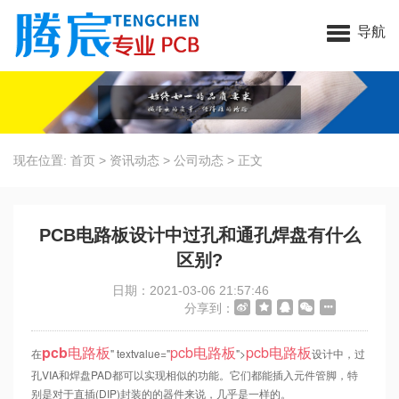
昆山腾宸电子科技有限公司
导航
现在位置:
首页
>
资讯动态
>
公司动态
>
正文
PCB电路板设计中过孔和通孔焊盘有什么
区别?
日期：2021-03-06 21:57:46
分享到：
pcb
电路板
pcb
电路板
pcb
电路板
在
" textvalue="
">
设计中，过
孔VIA和焊盘PAD都可以实现相似的功能。它们都能插入元件管脚，特
别是对于直插(DIP)封装的的器件来说，几乎是一样的。