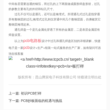
中间各层需要连通的铜箔，而过孔的上下两面做成圆形焊盘形状，过孔
的参数主要有孔的外径和钻孔尺寸。
过孔不仅可以是通孔，还可以是掩埋式。所谓通孔式过孔是指穿通
所有敷铜层的过孔;掩埋式过孔则仅穿通中间几个敷铜层面，仿佛被其它
敷铜层掩埋起来。
通孔焊盘一个是孔金属化穿透了所有的金属层，二是表层金属层有
焊盘设置。
pcb
电路板
以上为
设计中过孔和通孔焊盘区别的详细讲解，快捷
pcb
电子是一家
设计+生产+组装一站式服务的生产厂家，如有疑问可咨
询在线客服
版权所有：昆山腾宸电子科技有限公司 转载请注明出处
上一篇:
初识PCB打样
下一篇:
PCB抄板面临的机遇与挑战