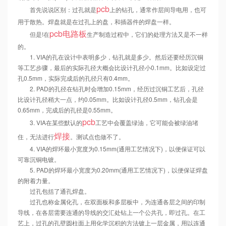
pcb
首先说说区别：过孔就是
上的钻孔，通常作层间导电用，也可
用于散热。焊盘就是在过孔上的盘，和插器件的焊盘一样。
pcb
电路板
但是!在
生产制造过程中，它们的处理方法又是不一样
的。
1. VIA的孔在设计中表明多少，钻孔就是多少。然后还要经历沉铜
等工艺步骤，最后的实际孔径大概会比设计孔径小0.1mm。比如设定过
孔0.5mm，实际完成后的孔径只有0.4mm。
2. PAD的孔径在钻孔时会增加0.15mm，经历过沉铜工艺后，孔径
比设计孔径稍大一点，约0.05mm。比如设计孔径0.5mm，钻孔会是
0.65mm，完成后的孔径是0.55mm。
pcb
3. VIA在某些默认的
工艺中会覆盖绿油，它可能会被绿油堵
焊接
住，无法进行
。测试点也做不了。
4. VIA的焊环最小宽度为0.15mm(通用工艺情况下)，以便保证可以
可靠沉铜电镀。
5. PAD的焊环最小宽度为0.20mm(通用工艺情况下)，以便保证焊盘
的附着力量。
过孔包括了通孔焊盘。
过孔也称金属化孔，在双面板和多层板中，为连通各层之间的印制
导线，在各层需要连通的导线的交汇处钻上一个公共孔，即过孔。在工
艺上，过孔的孔壁圆柱面上用化学沉积的方法镀上一层金属，用以连通