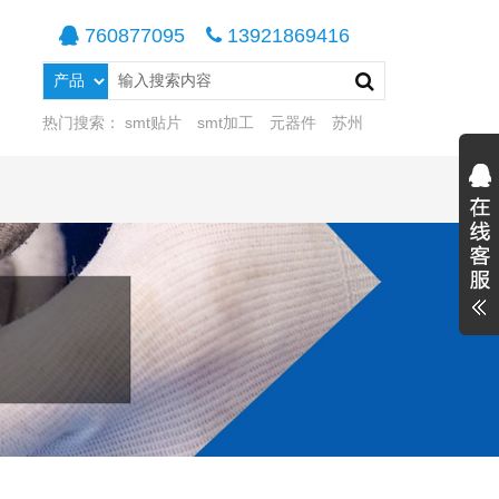
760877095
13921869416
热门搜索：
smt贴片
smt加工
元器件
苏州