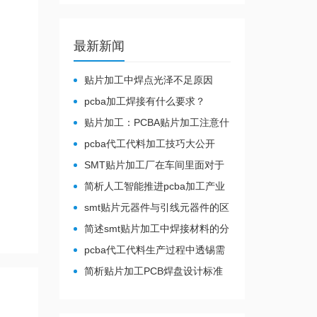
最新新闻
贴片加工中焊点光泽不足原因
pcba加工焊接有什么要求？
贴片加工：PCBA贴片加工注意什
么
pcba代工代料加工技巧大公开
SMT贴片加工厂在车间里面对于
温湿度有哪些要求？
简析人工智能推进pcba加工产业
转型
smt贴片元器件与引线元器件的区
别
简述smt贴片加工中焊接材料的分
类特点
pcba代工代料生产过程中透锡需
注意事项
简析贴片加工PCB焊盘设计标准